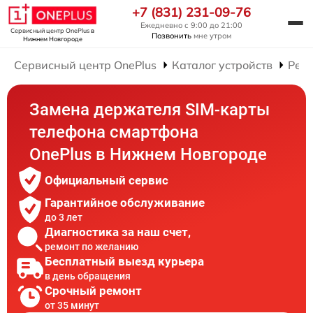
+7 (831) 231-09-76
Ежедневно с 9:00 до 21:00
Сервисный центр OnePlus
в
Позвонить
мне утром
Нижнем Новгороде
Сервисный центр OnePlus
Каталог устройств
Рем
Замена держателя SIM-карты
телефона смартфона
OnePlus в Нижнем Новгороде
Официальный сервис
Гарантийное обслуживание
до 3 лет
Диагностика за наш счет,
ремонт по желанию
Бесплатный выезд курьера
в день обращения
Срочный ремонт
от 35 минут