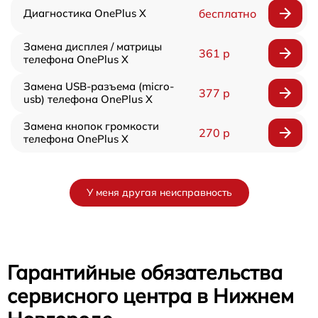
Диагностика OnePlus X
бесплатно
Замена дисплея / матрицы
361 р
телефона OnePlus X
Замена USB-разъема (micro-
377 р
usb) телефона OnePlus X
Замена кнопок громкости
270 р
телефона OnePlus X
У меня другая неисправность
Гарантийные обязательства
сервисного центра в Нижнем