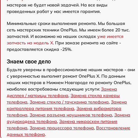
мастеров не будет новой задачей. На все виды
проведенных работ у нас имеется гарантия.
Минимальные сроки выполнения ремонта. Мы большая
сеть мастерских техники OnePlus. Мы имеем более 20 тыс.
запчастей. И возможно на наших складах
уже имеется
запчасть на модель X
. При заказе ремонта на сайте -
предоставляется скидка -25%.
Знаем свое дело
Будьте уверены в профессионализме наших мастеров - они
с уверенностью выполнят ремонт OnePlus X. По данным
наших мастеров в Нижнем Новгороде по ремонту OnePlus,
наиболее востребованы следующие услуги:
Замена
дисплея / матрицы телефона
,
Замена стекла камеры
телефона
,
Замена стекла / тачскрина телефона
,
Замена
контроллера питания телефона
,
Замена вибромотора
телефона
,
Замена разъема наушников телефона
,
Замена
аудиокодека телефона
,
Замена микросхем питания
телефона
,
Замена процессора телефона
,
Восстановление
данных телефона
.