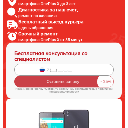
смартфона OnePlus X до 3 лет
Диагностика за наш счет,
ремонт по желанию
Бесплатный выезд курьера
в день обращения
Срочный ремонт
смартфона OnePlus X от 35 минут
Бесплатная консультация со
специалистом
Оставить заявку
Нажимая на кнопку "Оставить заявку" Вы соглашаетесь c
политикой
конфиденциальности