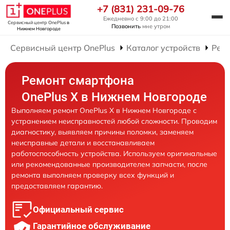
+7 (831) 231-09-76
Ежедневно с 9:00 до 21:00
Сервисный центр OnePlus
в
Позвонить
мне утром
Нижнем Новгороде
Сервисный центр OnePlus
Каталог устройств
Рем
Ремонт смартфона
OnePlus X в Нижнем Новгороде
Выполняем ремонт OnePlus X в Нижнем Новгороде с
устранением неисправностей любой сложности. Проводим
диагностику, выявляем причины поломки, заменяем
неисправные детали и восстанавливаем
работоспособность устройства. Используем оригинальные
или рекомендованные производителем запчасти, после
ремонта выполняем проверку всех функций и
предоставляем гарантию.
Официальный сервис
Гарантийное обслуживание