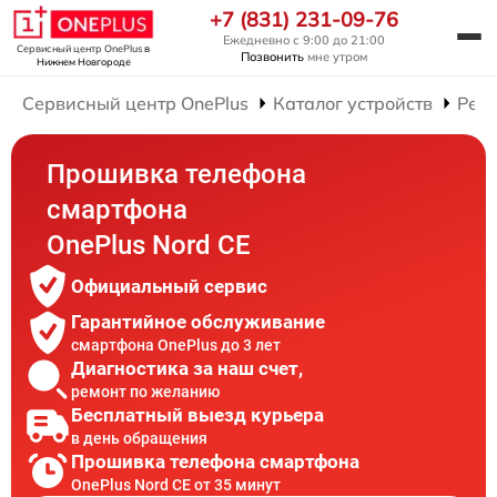
+7 (831) 231-09-76
Ежедневно с 9:00 до 21:00
Сервисный центр OnePlus
в
Позвонить
мне утром
Нижнем Новгороде
Сервисный центр OnePlus
Каталог устройств
Рем
Прошивка телефона
смартфона
OnePlus Nord CE
Официальный сервис
Гарантийное обслуживание
смартфона OnePlus до 3 лет
Диагностика за наш счет,
ремонт по желанию
Бесплатный выезд курьера
в день обращения
Прошивка телефона смартфона
OnePlus Nord CE от 35 минут