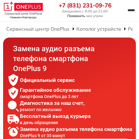
+7 (831) 231-09-76
Ежедневно с 9:00 до 21:00
Сервисный центр OnePlus
в
Позвонить
мне утром
Нижнем Новгороде
Сервисный центр OnePlus
Каталог устройств
Рем
Замена аудио разъема
телефона смартфона
OnePlus 9
Официальный сервис
Гарантийное обслуживание
смартфона OnePlus до 3 лет
Диагностика за наш счет,
ремонт по желанию
Бесплатный выезд курьера
в день обращения
Замена аудио разъема телефона смартфона
OnePlus 9 от 35 минут