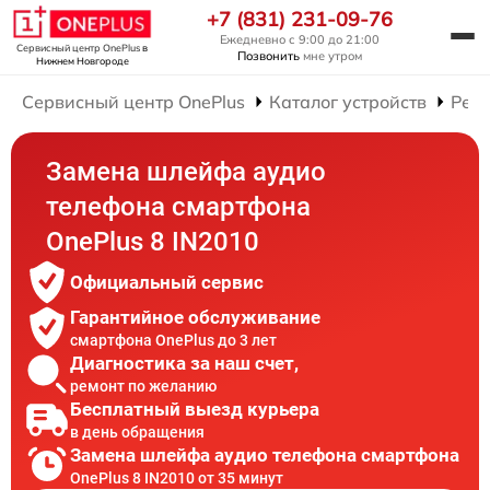
+7 (831) 231-09-76
Ежедневно с 9:00 до 21:00
Сервисный центр OnePlus
в
Позвонить
мне утром
Нижнем Новгороде
Сервисный центр OnePlus
Каталог устройств
Рем
Замена шлейфа аудио
телефона смартфона
OnePlus 8 IN2010
Официальный сервис
Гарантийное обслуживание
смартфона OnePlus до 3 лет
Диагностика за наш счет,
ремонт по желанию
Бесплатный выезд курьера
в день обращения
Замена шлейфа аудио телефона смартфона
OnePlus 8 IN2010 от 35 минут