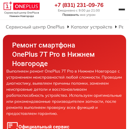
+7 (831) 231-09-76
Ежедневно с 9:00 до 21:00
Сервисный центр OnePlus
в
Позвонить
мне утром
Нижнем Новгороде
Сервисный центр OnePlus
Каталог устройств
Рем
Ремонт смартфона
OnePlus 7T Pro в Нижнем
Новгороде
Выполняем ремонт OnePlus 7T Pro в Нижнем Новгороде с
устранением неисправностей любой сложности. Проводим
диагностику, выявляем причины поломки, заменяем
неисправные детали и восстанавливаем
работоспособность устройства. Используем оригинальные
или рекомендованные производителем запчасти, после
ремонта выполняем проверку всех функций и
предоставляем гарантию.
Официальный сервис