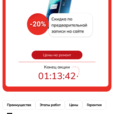
Скидка по
-20%
предварительной
записи на сайте
Цены на ремонт
Конец акции
01:13:41
Преимущества
Этапы работ
Цены
Гарантия
М