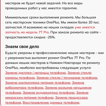
мастеров не будет новой задачей. На все виды
проведенных работ у нас имеется гарантия.
Минимальные сроки выполнения ремонта. Мы большая
сеть мастерских техники OnePlus. Мы имеем более 20 тыс.
запчастей. И возможно на наших складах
уже имеется
запчасть на модель 7T Pro
. При заказе ремонта на сайте -
предоставляется скидка -25%.
Знаем свое дело
Будьте уверены в профессионализме наших мастеров - они
с уверенностью выполнят ремонт OnePlus 7T Pro. По
данным наших мастеров в Нижнем Новгороде по ремонту
OnePlus, наиболее востребованы следующие услуги:
Замена дисплея / матрицы телефона
,
Замена стекла
камеры телефона
,
Замена стекла / тачскрина телефона
,
Замена контроллера питания телефона
,
Замена
вибромотора телефона
,
Замена разъема наушников
телефона
,
Замена аудиокодека телефона
,
Замена
микросхем питания телефона
,
Замена процессора
телефона
,
Восстановление данных телефона
.