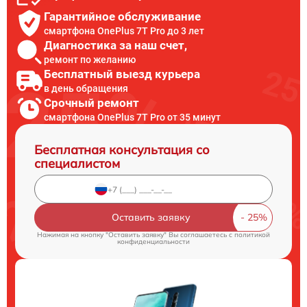
Гарантийное обслуживание
смартфона OnePlus 7T Pro до 3 лет
Диагностика за наш счет,
ремонт по желанию
Бесплатный выезд курьера
в день обращения
Срочный ремонт
смартфона OnePlus 7T Pro от 35 минут
Бесплатная консультация со
специалистом
Оставить заявку
Нажимая на кнопку "Оставить заявку" Вы соглашаетесь c
политикой
конфиденциальности