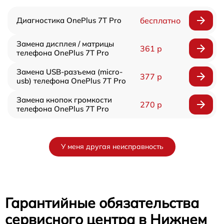
Диагностика OnePlus 7T Pro
бесплатно
Замена дисплея / матрицы
361 р
телефона OnePlus 7T Pro
Замена USB-разъема (micro-
377 р
usb) телефона OnePlus 7T Pro
Замена кнопок громкости
270 р
телефона OnePlus 7T Pro
У меня другая неисправность
Гарантийные обязательства
сервисного центра в Нижнем