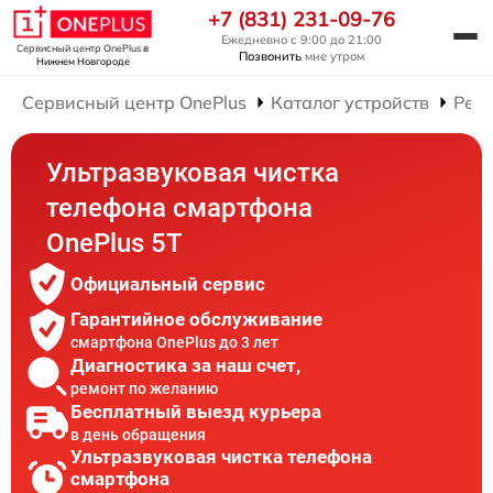
+7 (831) 231-09-76
Ежедневно с 9:00 до 21:00
Сервисный центр OnePlus
в
Позвонить
мне утром
Нижнем Новгороде
Сервисный центр OnePlus
Каталог устройств
Рем
Ультразвуковая чистка
телефона смартфона
OnePlus 5T
Официальный сервис
Гарантийное обслуживание
смартфона OnePlus до 3 лет
Диагностика за наш счет,
ремонт по желанию
Бесплатный выезд курьера
в день обращения
Ультразвуковая чистка телефона
смартфона