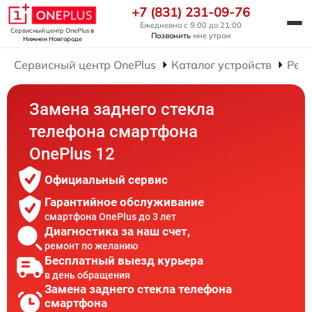
+7 (831) 231-09-76
Ежедневно с 9:00 до 21:00
Сервисный центр OnePlus
в
Позвонить
мне утром
Нижнем Новгороде
Сервисный центр OnePlus
Каталог устройств
Рем
Замена заднего стекла
телефона смартфона
OnePlus 12
Официальный сервис
Гарантийное обслуживание
смартфона OnePlus до 3 лет
Диагностика за наш счет,
ремонт по желанию
Бесплатный выезд курьера
в день обращения
Замена заднего стекла телефона
смартфона